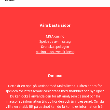
Våra bästa sidor
MGA casino
Spelpaus av misstag
Svenska spellagen
casino utan svensk licens
Om oss
Detta är ett spel på kasinot med Maltallicens.
Luften är bra för
spel och för intresserade casinofans med snabbhet och synlighet.
Du kan också använda den för att analysera casinot och ha
massor av information tills du hör den och är intresserad.
Om du
vill ta en snabb titt på casinot kan du få komplex information från