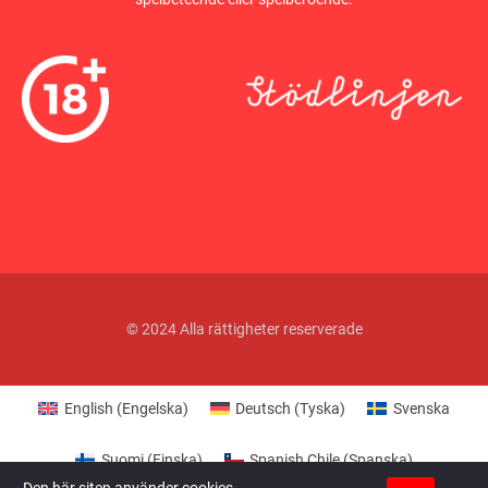
© 2024 Alla rättigheter reserverade
English
(
Engelska
)
Deutsch
(
Tyska
)
Svenska
Suomi
(
Finska
)
Spanish Chile
(
Spanska
)