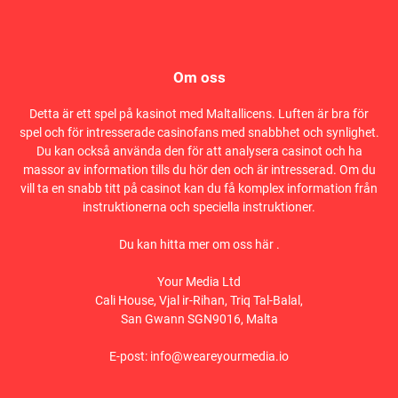
Om oss
Detta är ett spel på kasinot med Maltallicens.
Luften är bra för
spel och för intresserade casinofans med snabbhet och synlighet.
Du kan också använda den för att analysera casinot och ha
massor av information tills du hör den och är intresserad.
Om du
vill ta en snabb titt på casinot kan du få komplex information från
instruktionerna och speciella instruktioner.
Du kan hitta
mer om oss här
.
Your Media Ltd
Cali House, Vjal ir-Rihan, Triq Tal-Balal,
San Gwann SGN9016, Malta
E-post: info@weareyourmedia.io