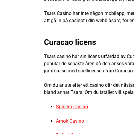
Tsars Casino har inte någon mobilapp, men c
att gå in på casinot i din webbläsare, för
Curacao licens
Tsars casino har sin licens utfärdad av Cur
populär de senaste åren då den anses vara 
jämförelse med spellicensen från Curacao
Om du är ute efter ett casino där det nästan
bland annat Tsars. Om du istället vill spe
Spinero Casino
Amok Casino