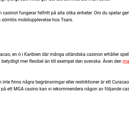
asinot fungerar felfritt på alla olika enheter. Om du spelar gen
 en sömlös mobilupplevelse hos Tsars.
acao, en ö i Karibien där många utländska casinon erhåller spell
betydligt mer flexibel än till exempel den svenska. Även den
mal
.
 inte finns några begränsningar eller restriktioner är ett Curacao 
la på ett MGA casino kan vi rekommendera någon av följande casi