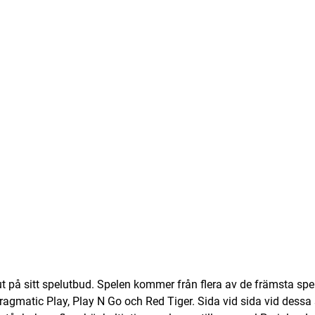
ut på sitt spelutbud. Spelen kommer från flera av de främsta sp
agmatic Play, Play N Go och Red Tiger. Sida vid sida vid dessa 