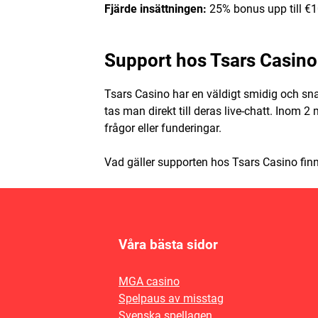
Fjärde insättningen:
25% bonus upp till €
Support hos Tsars Casino
Tsars Casino har en väldigt smidig och sna
tas man direkt till deras live-chatt. Inom
frågor eller funderingar.
Vad gäller supporten hos Tsars Casino finn
Våra bästa sidor
MGA casino
Spelpaus av misstag
Svenska spellagen